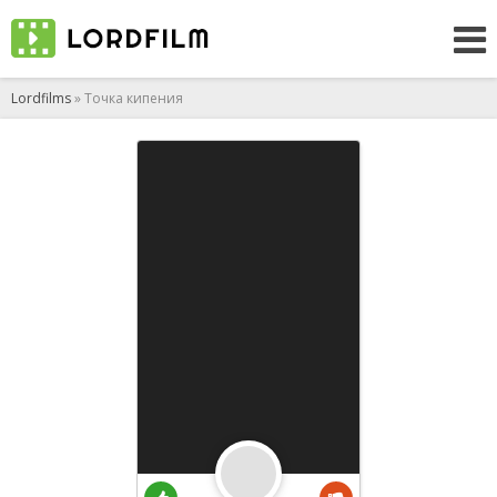
Lordfilms
» Точка кипения