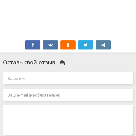
Оставь свой отзыв