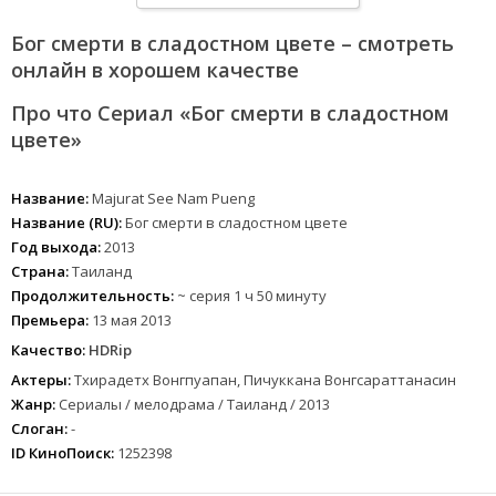
Бог смерти в сладостном цвете – смотреть
онлайн в хорошем качестве
Про что Сериал «Бог смерти в сладостном
цвете»
Название:
Majurat See Nam Pueng
Название (RU):
Бог смерти в сладостном цвете
Год выхода:
2013
Страна:
Таиланд
Продолжительность:
~ серия 1 ч 50 минуту
Премьера:
13 мая 2013
Качество:
HDRip
Актеры:
Тхирадетх Вонгпуапан, Пичуккана Вонгсараттанасин
Жанр:
Сериалы / мелодрама / Таиланд / 2013
Слоган:
-
ID КиноПоиск:
1252398