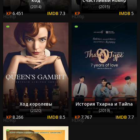
Код
Счастливый номер
(2014)
(2015)
6.451
7.3
5
HDRip
HDRip
Ход королевы
История Тхарна и Тайпа
(2020)
(2019)
8.266
8.5
7.767
7.7
HDRip
HDRip