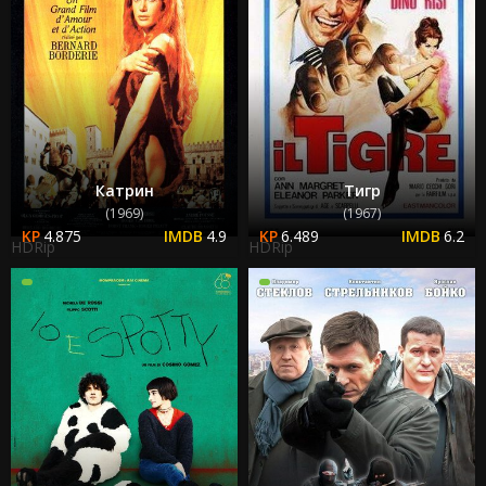
Катрин
Тигр
(1969)
(1967)
4.875
4.9
6.489
6.2
HDRip
HDRip