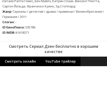
Натали Рапти Гомес, Бен Майлз, Катрин Спаак, Винсент Риотта,
Саргон Йельда, Франческо Куинн, Эд Стоппард
Жанр:
Сериалы / детектив / драма / криминал / Великобритания /
Германия / 2011
Слоган:
-
ID КиноПоиск:
505786
ID IMDB:
tt1618371
Смотреть Сериал Дзен бесплатно в хорошем
качестве
Смотреть онлайн
YouTube трейлер