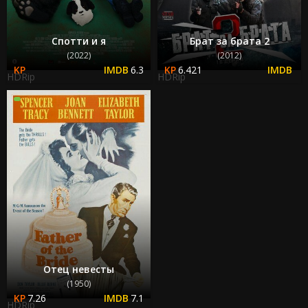
Спотти и я
Брат за брата 2
(2022)
(2012)
6.3
6.421
HDRip
HDRip
Отец невесты
(1950)
7.26
7.1
HDRip