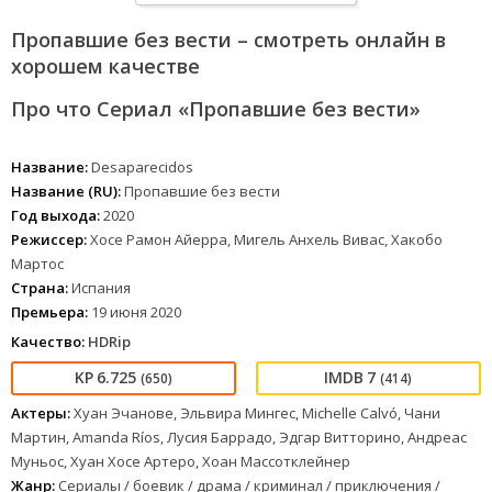
Пропавшие без вести – смотреть онлайн в
хорошем качестве
Про что Сериал «Пропавшие без вести»
Название:
Desaparecidos
Название (RU):
Пропавшие без вести
Год выхода:
2020
Режиссер:
Хосе Рамон Айерра, Мигель Анхель Вивас, Хакобо
Мартос
Страна:
Испания
Премьера:
19 июня 2020
Качество:
HDRip
6.725
7
(650)
(414)
Актеры:
Хуан Эчанове, Эльвира Мингес, Michelle Calvó, Чани
Мартин, Amanda Ríos, Лусия Баррадо, Эдгар Витторино, Андреас
Муньос, Хуан Хосе Артеро, Хоан Массотклейнер
Жанр:
Сериалы / боевик / драма / криминал / приключения /