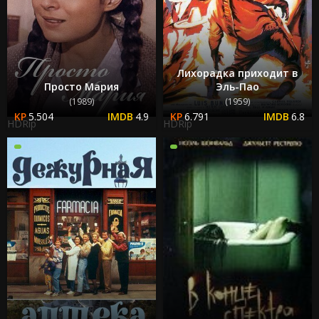
Лихорадка приходит в
Просто Мария
Эль-Пао
(1989)
(1959)
5.504
4.9
6.791
6.8
HDRip
HDRip