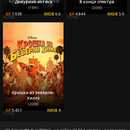
Дежурная аптека
В конце спектра
(1991)
(2006)
7.938
6.6
4.844
5.9
HDRip
HDRip
Крошка из Беверли-
Хиллз
(2008)
5.457
4
HDRip