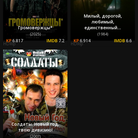
Милый, дорогой,
любимый,
Громовержцы*
единственный...
(2025)
(1984)
6.817
7.2
6.914
6.6
HDRip
HDRip
Солдаты. Новый год,
твою дивизию!
(2007)