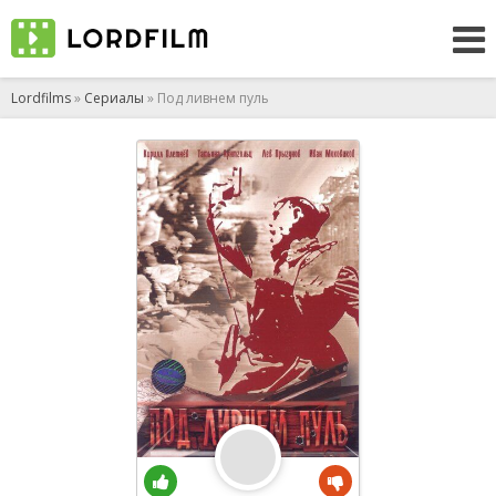
Lordfilms
»
Сериалы
» Под ливнем пуль