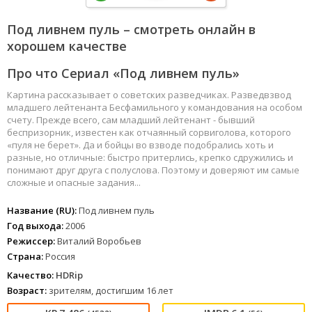
Под ливнем пуль – смотреть онлайн в
хорошем качестве
Про что Сериал «Под ливнем пуль»
Картина рассказывает о советских разведчиках. Разведвзвод
младшего лейтенанта Бесфамильного у командования на особом
счету. Прежде всего, сам младший лейтенант - бывший
беспризорник, известен как отчаянный сорвиголова, которого
«пуля не берет». Да и бойцы во взводе подобрались хоть и
разные, но отличные: быстро притерлись, крепко сдружились и
понимают друг друга с полуслова. Поэтому и доверяют им самые
сложные и опасные задания...
Название (RU):
Под ливнем пуль
Год выхода:
2006
Режиссер:
Виталий Воробьев
Страна:
Россия
Качество:
HDRip
Возраст:
зрителям, достигшим 16 лет