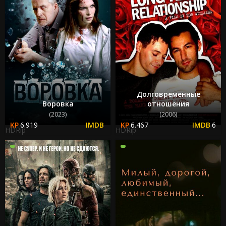
Долговременные
Воровка
отношения
(2023)
(2006)
6.919
6.467
6
HDRip
HDRip