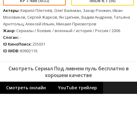
7.486
6.1
(4532)
(56)
Актеры:
Кирилл Плетнёв, Олег Валкман, Захар Ронжин, Иван
Моховиков, Сергей Жарков, Ян Цапник, Вадим Андреев, Татьяна
Арнтгольц, Алексей Ильин, Михаил Присмотров
Жанр:
Сериалы / боевик / военный / история / Россия / 2006
Слоган:
-
ID КиноПоиск:
255031
ID IMDB:
tt0902116
Смотреть Сериал Под ливнем пуль бесплатно в
хорошем качестве
Смотреть онлайн
YouTube трейлер