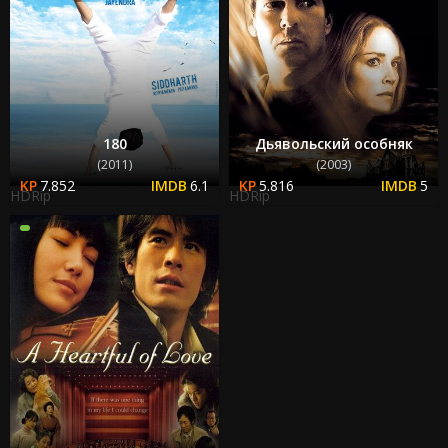
180
Дьявольский особняк
(2011)
(2003)
7.852
6.1
5.816
5
HDRip
HDRip