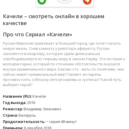
Качели – смотреть онлайн в хорошем
качестве
Про что Сериал «Качели»
Руслан Миронов приезжает в большой город, где хочет начать
новую жизнь. Сняв комнату у риелтора-афериста, Руслан
заселяется в квартиру, которую сдали днем раньше
освободившемуся из тюрьмы вору в законе Науму. Это история о
молодом парне, который по стечению обстоятельств оказался
внутри криминального мира. Каково это - жить по понятиям, чем
сейчас живет криминальный мир? Сможет ли парень
противостоять соблазну легкой наживы и «успеха»? Какой путь
выберет герой?
Название (RU):
Качели
Год выхода:
2016
Режиссер:
Владимир Зинкевич
Страна:
Беларусь
Продолжительность:
~ серия 48 минут
Премьера:
6 декабря 2018