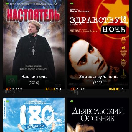
Настоятель
Здравствуй, ночь
(2010)
(2003)
6.356
5.1
6.839
7.1
HDRip
HDRip