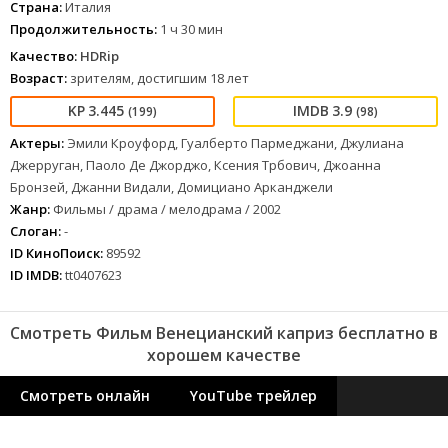
Страна:
Италия
Продолжительность:
1 ч 30 мин
Качество:
HDRip
Возраст:
зрителям, достигшим 18 лет
3.445
3.9
(199)
(98)
Актеры:
Эмили Кроуфорд, Гуалберто Пармеджани, Джулиана
Джерруган, Паоло Де Джорджо, Ксения Трбович, Джоанна
Бронзей, Джанни Видали, Домициано Арканджели
Жанр:
Фильмы / драма / мелодрама / 2002
Слоган:
-
ID КиноПоиск:
89592
ID IMDB:
tt0407623
Смотреть Фильм Венецианский каприз бесплатно в
хорошем качестве
Смотреть онлайн
YouTube трейлер