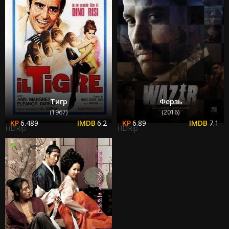
Тигр
Ферзь
(1967)
(2016)
6.489
6.2
6.89
7.1
HDRip
HDRip