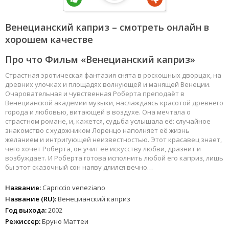
Венецианский каприз – смотреть онлайн в
хорошем качестве
Про что Фильм «Венецианский каприз»
Страстная эротическая фантазия снята в роскошных дворцах, на
древних улочках и площадях волнующей и манящей Венеции.
Очаровательная и чувственная Роберта преподаёт в
Венецианской академии музыки, наслаждаясь красотой древнего
города и любовью, витающей в воздухе. Она мечтала о
страстном романе, и, кажется, судьба услышала её: случайное
знакомство с художником Лоренцо наполняет её жизнь
желанием и интригующей неизвестностью. Этот красавец знает,
чего хочет Роберта, он учит её искусству любви, дразнит и
возбуждает. И Роберта готова исполнить любой его каприз, лишь
бы этот сказочный сон наяву длился вечно…
Название:
Capriccio veneziano
Название (RU):
Венецианский каприз
Год выхода:
2002
Режиссер:
Бруно Маттеи