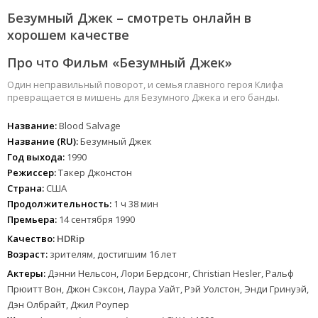
Безумный Джек – смотреть онлайн в
хорошем качестве
Про что Фильм «Безумный Джек»
Один неправильный поворот, и семья главного героя Клифа
превращается в мишень для Безумного Джека и его банды.
Название:
Blood Salvage
Название (RU):
Безумный Джек
Год выхода:
1990
Режиссер:
Такер Джонстон
Страна:
США
Продолжительность:
1 ч 38 мин
Премьера:
14 сентября 1990
Качество:
HDRip
Возраст:
зрителям, достигшим 16 лет
Актеры:
Дэнни Нельсон, Лори Бердсонг, Christian Hesler, Ральф
Прюитт Вон, Джон Сэксон, Лаура Уайт, Рэй Уолстон, Энди Гринуэй,
Дэн Олбрайт, Джил Роупер