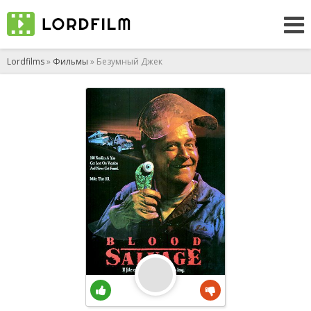
Lordfilms
»
Фильмы
» Безумный Джек