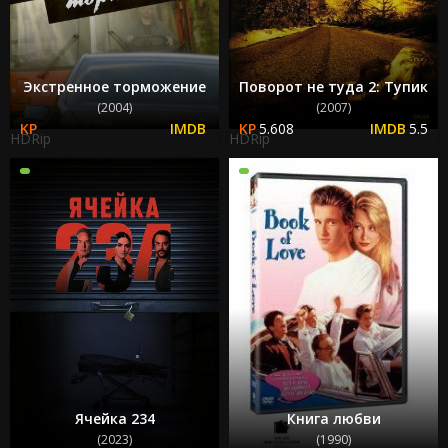
Экстренное торможение
Поворот не туда 2: Тупик
(2004)
(2007)
5.608
5.5
HDRip
HDRip
Ячейка 234
Книга любви
(2023)
(1990)