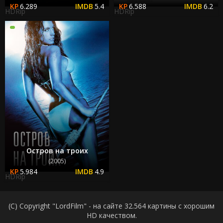
6.289
5.4
6.588
6.2
HDRip
HDRip
Остров на троих
(2005)
5.984
4.9
HDRip
(C) Copyright "LordFilm" - на сайте 32.564 картины с хорошим
HD качеством.