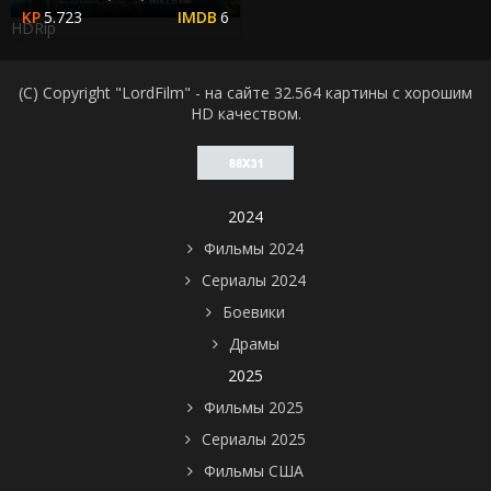
5.723
6
HDRip
(C) Copyright "LordFilm" - на сайте 32.564 картины с хорошим
HD качеством.
2024
Фильмы 2024
Сериалы 2024
Боевики
Драмы
2025
Фильмы 2025
Сериалы 2025
Фильмы США