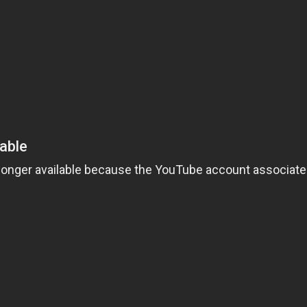
Польша
1988
Португалия
1989
Румыния
1990
Саудовская Аравия
1991
Сингапур
1992
Словения
1993
Таиланд
1994
Тайвань
1995
Турция
1996
Украина
1997
Финляндия
1998
Франция
1999
Хорватия
2000
Чехия
2001
Чехословакия
2002
Чили
2003
Швейцария
2004