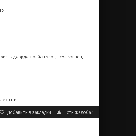
ip
Мюриэль Джордж, Брайан Уорт, Эсма Кэннон,
честве
Добавить в закладки
Есть жалоба?