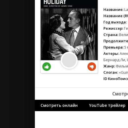
вестерн
военный
Название:
La
детектив
Название (RU
Год выхода:
детский
Режиссер:
Ге
для взрос
Страна:
Вели
документ
Продолжите
история
Премьера:
5 
драма
Актеры:
Алек
Бернард Ли,
комедия
Жанр:
Фильмы
коротком
Слоган:
«Guin
криминал
ID КиноПоиск
мелодрам
музыка
Смотр
мюзикл
приключе
Смотреть онлайн
YouTube трейлер
семейный
спорт
триллер