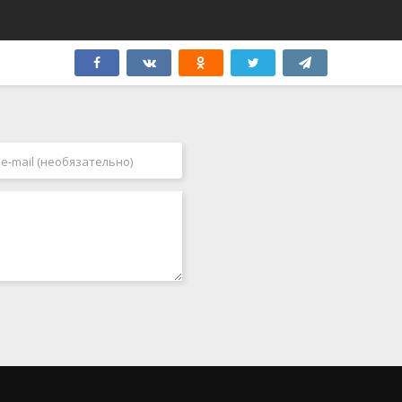
Швеция
2005
Эстония
2006
ЮАР
2007
Югославия
2008
Япония
2009
Бутан
2010
2011
2012
2013
2014
2015
2016
2017
2018
2019
2020
2021