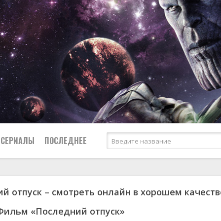
СЕРИАЛЫ
ПОСЛЕДНЕЕ
й отпуск – смотреть онлайн в хорошем качеств
я
биография
Россия
Австралия
1950
1974
боевик
США
Аргентина
1951
1983
Фильм «Последний отпуск»