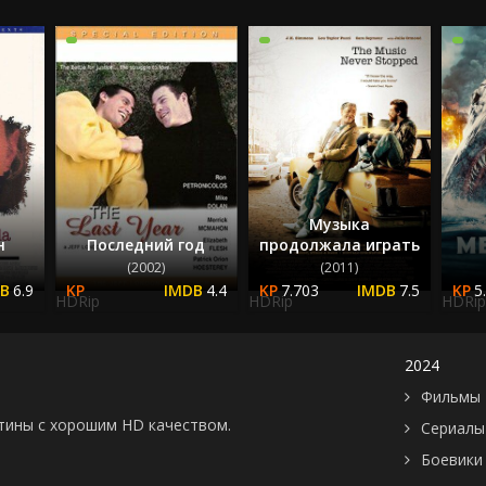
2022
2023
2024
2025
Музыка
н
Последний год
продолжала играть
(2002)
(2011)
6.9
4.4
7.703
7.5
5
HDRip
HDRip
HDRip
2024
Фильмы 
картины с хорошим HD качеством.
Сериалы
Боевики