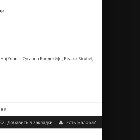
ip
aj Younis, Сусанна Бредехёфт, Beatrix Strobel,
тве
Добавить в закладки
Есть жалоба?