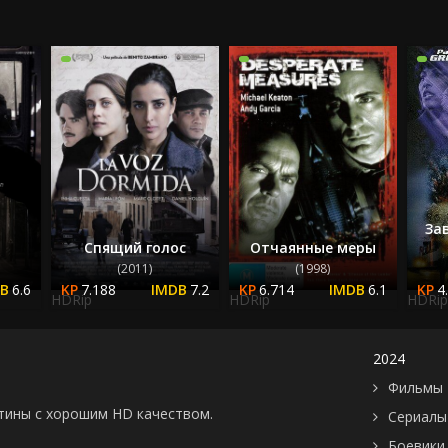
2022
2023
2024
2025
За
Спящий голос
Отчаянные меры
(2011)
(1998)
6.6
7.188
7.2
6.714
6.1
4
HDRip
HDRip
HDRip
2024
Фильмы 
картины с хорошим HD качеством.
Сериалы
Боевики