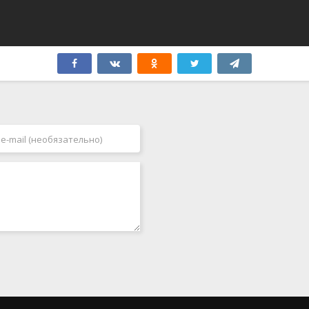
Швеция
2005
Эстония
2006
ЮАР
2007
Югославия
2008
Япония
2009
Бутан
2010
2011
2012
2013
2014
2015
2016
2017
2018
2019
2020
2021