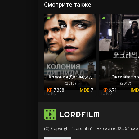
Смотрите также
Колония Дигнидад
Экскаватор
(2015)
(2017)
7.308
7
6.71
HDRip
HDRip
(C) Copyright "LordFilm" - на сайте 32.564 