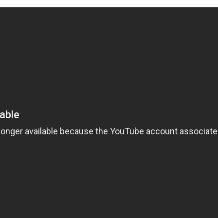
Польша
1988
Португалия
1989
Румыния
1990
Саудовская Аравия
1991
Сингапур
1992
Словения
1993
Таиланд
1994
Тайвань
1995
Турция
1996
Украина
1997
Финляндия
1998
Франция
1999
Хорватия
2000
Чехия
2001
Чехословакия
2002
Чили
2003
Швейцария
2004