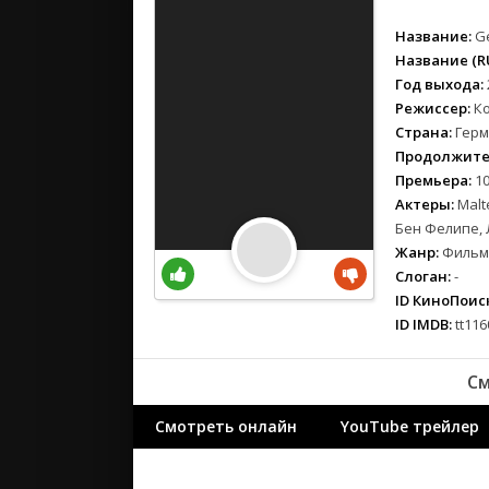
вестерн
военный
Название:
G
детектив
Название (RU
Год выхода:
детский
Режиссер:
К
для взрос
Страна:
Герм
документ
Продолжите
история
Премьера:
10
драма
Актеры:
Malt
Бен Фелипе, 
комедия
Жанр:
Фильмы
коротком
Слоган:
-
криминал
ID КиноПоиск
мелодрам
ID IMDB:
tt116
музыка
мюзикл
См
приключе
Смотреть онлайн
YouTube трейлер
семейный
спорт
триллер