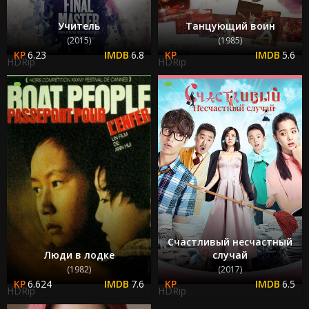
Учитель
Танцующий воин
(2015)
(1985)
6.23
6.8
5.6
HDRip
HDRip
Счастливый несчастный
Люди в лодке
случай
(1982)
(2017)
6.624
7.6
6.5
HDRip
HDRip