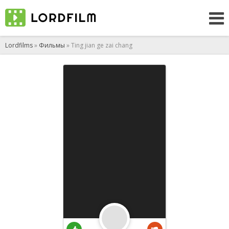
Lordfilms
»
Фильмы
» Ting jian ge zai chang