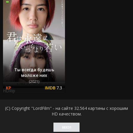
Ты всегда будешь
моложе них
(2021)
7.3
HDRip
(C) Copyright "LordFilm" - на сайте 32.564 картины с хорошим
HD качеством.