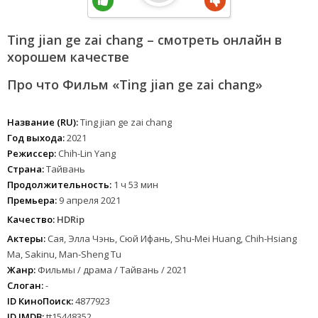
Ting jian ge zai chang – смотреть онлайн в
хорошем качестве
Про что Фильм «Ting jian ge zai chang»
Название (RU):
Ting jian ge zai chang
Год выхода:
2021
Режиссер:
Chih-Lin Yang
Страна:
Тайвань
Продолжительность:
1 ч 53 мин
Премьера:
9 апреля 2021
Качество:
HDRip
Актеры:
Сая, Элла Чэнь, Сюй Ифань, Shu-Mei Huang, Chih-Hsiang
Ma, Sakinu, Man-Sheng Tu
Жанр:
Фильмы / драма / Тайвань / 2021
Слоган:
-
ID КиноПоиск:
4877923
ID IMDB:
tt15448352