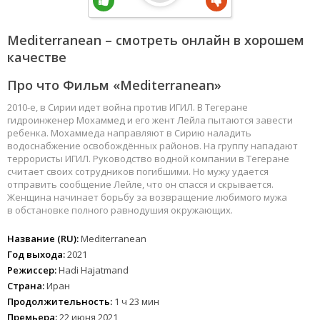
Mediterranean – смотреть онлайн в хорошем
качестве
Про что Фильм «Mediterranean»
2010-е, в Сирии идет война против ИГИЛ. В Тегеране
гидроинженер Мохаммед и его жент Лейла пытаются завести
ребенка. Мохаммеда направляют в Сирию наладить
водоснабжение освобождённых районов. На группу нападают
террористы ИГИЛ. Руководство водной компании в Тегеране
считает своих сотрудников погибшими. Но мужу удается
отправить сообщение Лейле, что он спасся и скрывается.
Женщина начинает борьбу за возвращение любимого мужа
в обстановке полного равнодушия окружающих.
Название (RU):
Mediterranean
Год выхода:
2021
Режиссер:
Hadi Hajatmand
Страна:
Иран
Продолжительность:
1 ч 23 мин
Премьера:
22 июня 2021