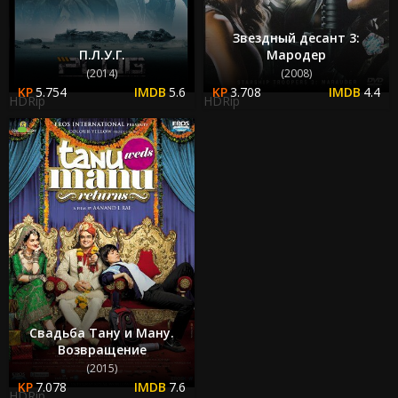
Звездный десант 3:
П.Л.У.Г.
Мародер
(2014)
(2008)
5.754
5.6
3.708
4.4
HDRip
HDRip
Свадьба Тану и Ману.
Возвращение
(2015)
7.078
7.6
HDRip