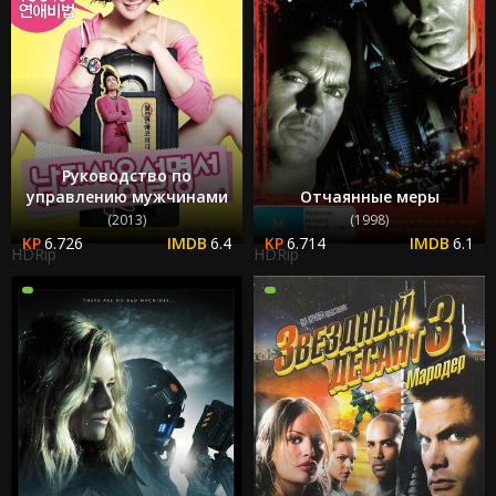
Руководство по
управлению мужчинами
Отчаянные меры
(2013)
(1998)
6.726
6.4
6.714
6.1
HDRip
HDRip