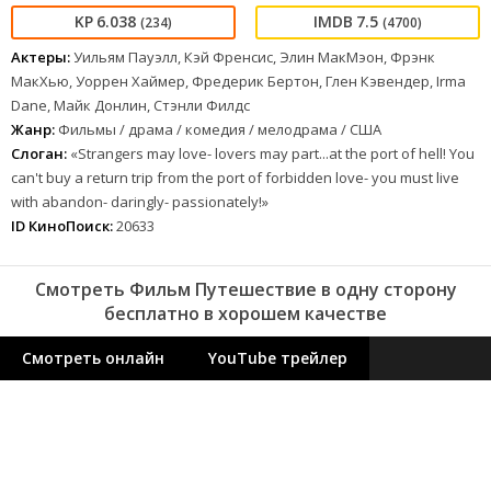
6.038
7.5
(234)
(4700)
Актеры:
Уильям Пауэлл, Кэй Френсис, Элин МакМэон, Фрэнк
МакХью, Уоррен Хаймер, Фредерик Бертон, Глен Кэвендер, Irma
Dane, Майк Донлин, Стэнли Филдс
Жанр:
Фильмы / драма / комедия / мелодрама / США
Слоган:
«Strangers may love- lovers may part...at the port of hell! You
can't buy a return trip from the port of forbidden love- you must live
with abandon- daringly- passionately!»
ID КиноПоиск:
20633
Смотреть Фильм Путешествие в одну сторону
бесплатно в хорошем качестве
Смотреть онлайн
YouTube трейлер