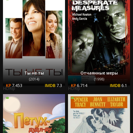
Ты не ты
Отчаянные меры
(2014)
(1998)
7.453
7.3
6.714
6.1
HDRip
HDRip