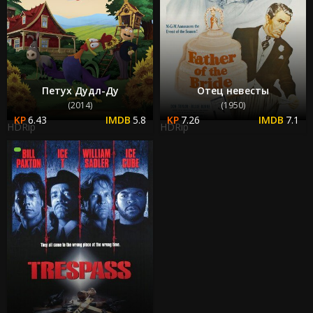
Петух Дудл-Ду
Отец невесты
(2014)
(1950)
6.43
5.8
7.26
7.1
HDRip
HDRip