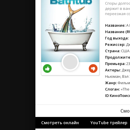
вестерн
Споры долгос
военный
держит в ван
переезжая со
детектив
детский
Название:
A 
для взрос
Название (RU
Год выхода:
документ
Режиссер:
Д
история
Страна:
США
драма
Продолжите
комедия
Премьера:
23
коротком
Актеры:
Джер
криминал
Ньюман, Вэл
Жанр:
Фильмы
мелодрам
Слоган:
«The 
музыка
ID КиноПоиск
мюзикл
приключе
Смо
семейный
спорт
Смотреть онлайн
YouTube трейлер
триллер