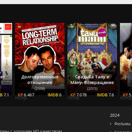
2022
2023
2024
2025
,
ает
Долговременные
Свадьба Тану и
отношения
Ману. Возвращение
(2006)
(2015)
7.1
6.467
6
7.078
7.6
5
HDRip
HDRip
HDRip
2024
Фильмы 
картины с хорошим HD качеством.