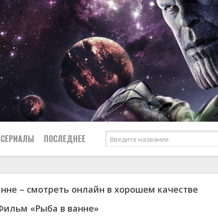
СЕРИАЛЫ
ПОСЛЕДНЕЕ
анне – смотреть онлайн в хорошем качестве
я
биография
Россия
Австралия
1950
1974
боевик
США
Аргентина
1951
1983
Фильм «Рыба в ванне»