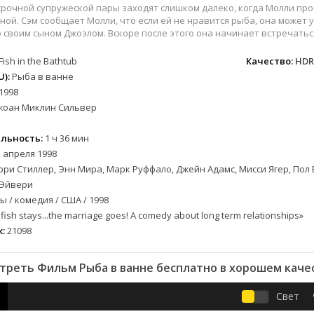
военный
СССР
Беларусь
1953
1989
рочной супружеской пары заходят слишком далеко, когда Молли прос
детектив
Австралия
Бельгия
1954
1990
ной. Сэм сообщает Молли, что если ей не нравится рыба, она может 
 своим сыном Джоэлом. Вскоре после этого она начинает встречаться
документальный
Австрия
Бразилия
1955
1991
драма
Алжир
Великобритания
1956
1993
Fish in the Bathtub
Качество:
HDR
лых
история
Аргентина
Венгрия
1957
1996
):
Рыба в ванне
1998
альный
комедия
Армения
Германия
1958
1997
жоан Миклин Сильвер
короткометражка
Багамы
Греция
1959
1998
криминал
Беларусь
Египет
1960
2000
льность:
1 ч 36 мин
мелодрама
Бельгия
Канада
1961
2001
 апреля 1998
етражка
мюзикл
Болгария
Китай
1962
2002
ри Стиллер, Энн Мира, Марк Руффало, Джейн Адамс, Мисси Ягер, Пол 
приключения
Бразилия
Корея Южная
1963
2003
 Эйвери
 / комедия / США / 1998
а
семейный
Великобритания
Мексика
1964
2004
fish stays...the marriage goes! A comedy about long term relationships»
спорт
Венгрия
Нидерланды
1965
2005
:
21098
триллер
Германия (ФРГ)
Польша
1966
2006
ния
ужасы
Гонконг
Таиланд
1967
2007
треть Фильм Рыба в ванне бесплатно в хорошем каче
фантастика
Греция
Тайвань
1968
2009
фэнтези
Дания
Турция
1969
2010
Свет
музыка
Доминикана
Финляндия
1970
2011