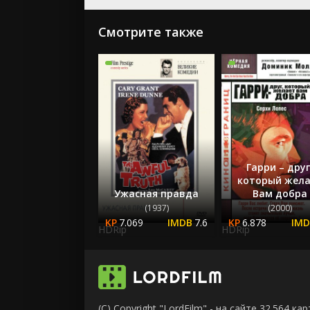
Смотрите также
Гарри – друг
который жел
Ужасная правда
Вам добра
(1937)
(2000)
7.069
7.6
6.878
HDRip
HDRip
(C) Copyright "LordFilm" - на сайте 32.564 