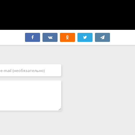
Швеция
2005
Эстония
2006
ЮАР
2007
Югославия
2008
Япония
2009
Бутан
2010
2011
2012
2013
2014
2015
2016
2017
2018
2019
2020
2021