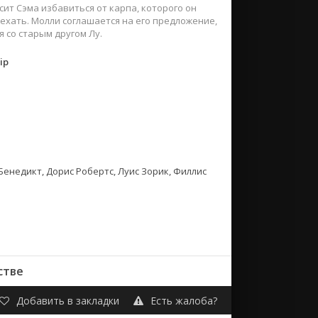
ит Сэма избавиться от карпа, которого он
уехать. Молли соглашается на его предложение,
 со старым другом Лу.
ip
Бенедикт, Дорис Робертс, Луис Зорик, Филлис
стве
Добавить в закладки
Есть жалоба?