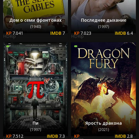
Дом о семи фронтонах
Последнее дыхание
(1940)
(1997)
7.041
7
7.023
6.4
HDRip
HDRip
Пи
Ярость дракона
(1997)
(2021)
7.512
7.3
2.8