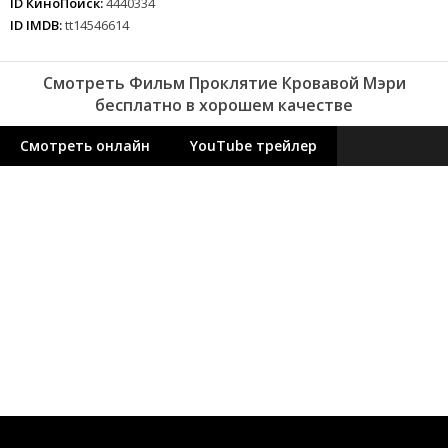
ID КиноПоиск:
4440334
ID IMDB:
tt14546614
Смотреть Фильм Проклятие Кровавой Мэри
бесплатно в хорошем качестве
Смотреть онлайн
YouTube трейлер