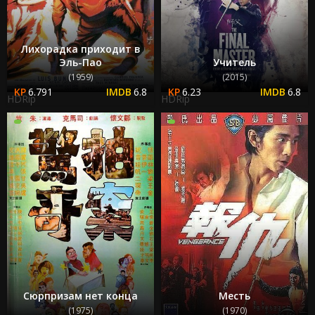
Лихорадка приходит в
Эль-Пао
Учитель
(1959)
(2015)
6.791
6.8
6.23
6.8
HDRip
HDRip
Сюрпризам нет конца
Месть
(1975)
(1970)