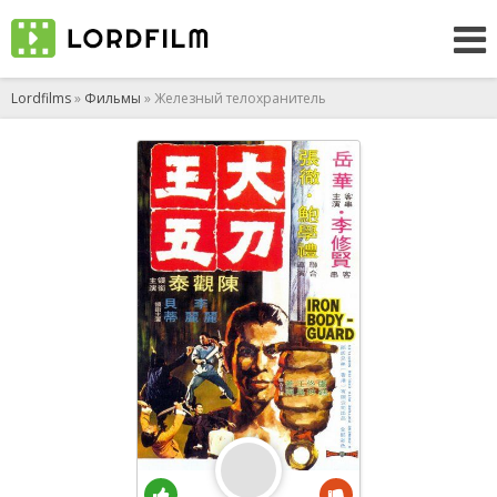
Lordfilms
»
Фильмы
» Железный телохранитель