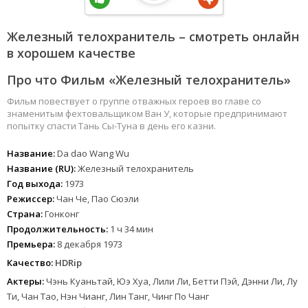
Железный телохранитель – смотреть онлайн
в хорошем качестве
Про что Фильм «Железный телохранитель»
Фильм повествует о группе отважных героев во главе со
знаменитым фехтовальщиком Ван У, которые предпринимают
попытку спасти Тань Сы-Туна в день его казни.
Название:
Da dao Wang Wu
Название (RU):
Железный телохранитель
Год выхода:
1973
Режиссер:
Чан Че, Пао Сюэли
Страна:
Гонконг
Продолжительность:
1 ч 34 мин
Премьера:
8 декабря 1973
Качество:
HDRip
Актеры:
Чэнь Куаньтай, Юэ Хуа, Лили Ли, Бетти Пэй, Дэнни Ли, Лу
Ти, Чан Тао, Нэн Чианг, Лин Танг, Чинг По Чанг