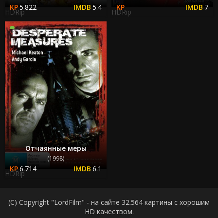
5.822
5.4
7
HDRip
HDRip
Отчаянные меры
(1998)
6.714
6.1
HDRip
(C) Copyright "LordFilm" - на сайте 32.564 картины с хорошим
HD качеством.