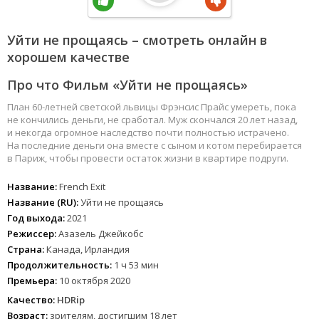
Уйти не прощаясь – смотреть онлайн в
хорошем качестве
Про что Фильм «Уйти не прощаясь»
План 60-летней светской львицы Фрэнсис Прайс умереть, пока
не кончились деньги, не сработал. Муж скончался 20 лет назад,
и некогда огромное наследство почти полностью истрачено.
На последние деньги она вместе с сыном и котом перебирается
в Париж, чтобы провести остаток жизни в квартире подруги.
Название:
French Exit
Название (RU):
Уйти не прощаясь
Год выхода:
2021
Режиссер:
Азазель Джейкобс
Страна:
Канада, Ирландия
Продолжительность:
1 ч 53 мин
Премьера:
10 октября 2020
Качество:
HDRip
Возраст:
зрителям, достигшим 18 лет