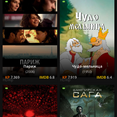
Париж
Чудо-мельница
(2008)
(1950)
7.369
6.8
7.919
6.4
HDRip
HDRip