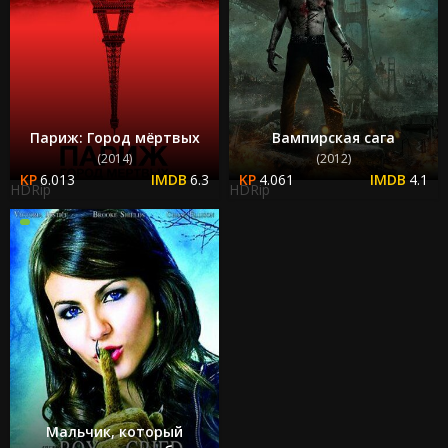
Париж: Город мёртвых
Вампирская сага
(2014)
(2012)
6.013
6.3
4.061
4.1
HDRip
HDRip
Мальчик, который