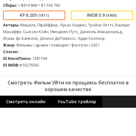
Сборы:
+ $814 868 = $1 556 763
6.205
5.9
(1811)
(9400)
Актеры:
Мишель Пфайффер, Лукас Хеджес, Трэйси Леттс, Валери
Махаффи, Сьюзэн Койн, Имоджен Путс, Даниэль Макдональд,
Исаак Де Банколе, Дэниэл ДиТомассо, Эдди Холлэнд
Жанр:
Фильмы / драма / комедия / фэнтези / 2021
Слоган:
-
ID КиноПоиск:
1281194
ID IMDB:
tt10279362
Смотреть Фильм Уйти не прощаясь бесплатно в
хорошем качестве
Смотреть онлайн
YouTube трейлер