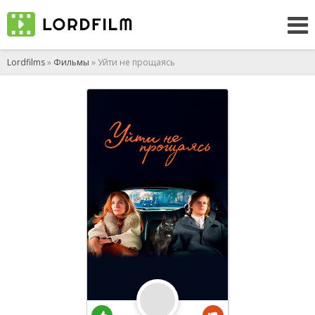
Lordfilms
»
Фильмы
» Уйти не прощаясь