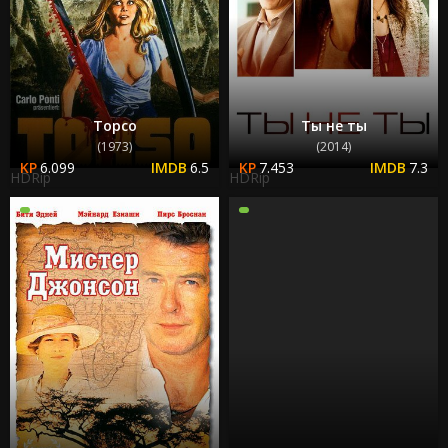
Торсо
Ты не ты
(1973)
(2014)
6.099
6.5
7.453
7.3
HDRip
HDRip