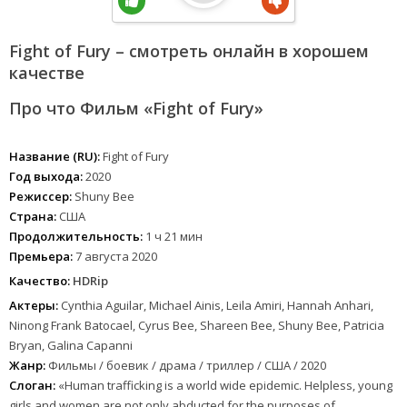
Fight of Fury – смотреть онлайн в хорошем
качестве
Про что Фильм «Fight of Fury»
Название (RU):
Fight of Fury
Год выхода:
2020
Режиссер:
Shuny Bee
Страна:
США
Продолжительность:
1 ч 21 мин
Премьера:
7 августа 2020
Качество:
HDRip
Актеры:
Cynthia Aguilar, Michael Ainis, Leila Amiri, Hannah Anhari,
Ninong Frank Batocael, Cyrus Bee, Shareen Bee, Shuny Bee, Patricia
Bryan, Galina Capanni
Жанр:
Фильмы / боевик / драма / триллер / США / 2020
Слоган:
«Human trafficking is a world wide epidemic. Helpless, young
girls and women are not only abducted for the purposes of