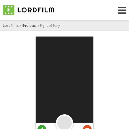
Lordfilms
»
Фильмы
» Fight of Fury