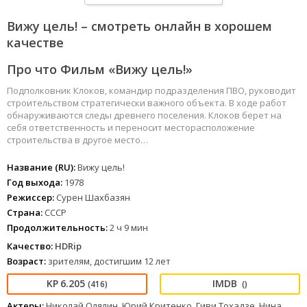
Вижу цель! – смотреть онлайн в хорошем
качестве
Про что Фильм «Вижу цель!»
Подполковник Клоков, командир подразделения ПВО, руководит
строительством стратегически важного объекта. В ходе работ
обнаруживаются следы древнего поселения. Клоков берет на
себя ответственность и переносит месторасположение
строительства в другое место…
Название (RU):
Вижу цель!
Год выхода:
1978
Режиссер:
Сурен Шахбазян
Страна:
СССР
Продолжительность:
2 ч 9 мин
Качество:
HDRip
Возраст:
зрителям, достигшим 12 лет
6.205
(416)
()
Актеры:
Николай Олялин, Юрий Критенко, Гиви Тохадзе, Нина