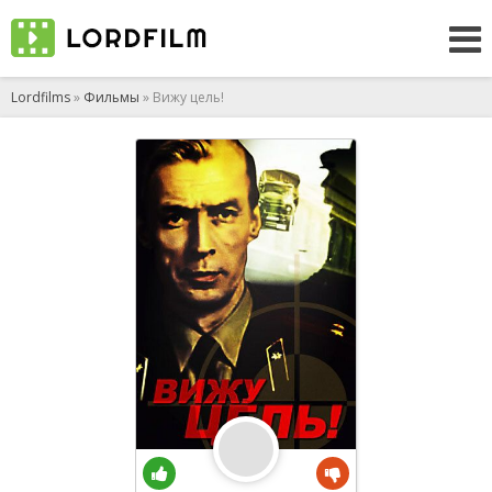
Lordfilms
»
Фильмы
» Вижу цель!