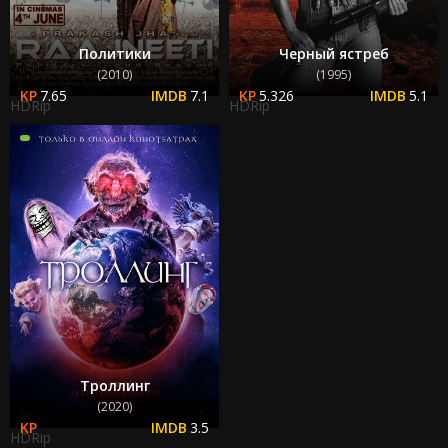
Политики
Черный ястреб
(2010)
(1995)
7.65
7.1
5.326
5.1
HDRip
HDRip
Троллинг
(2020)
3.5
HDRip