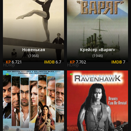
Новенькая
Крейсер «Варяг»
(1968)
(1946)
6.721
6.7
7.702
7
HDRip
HDRip