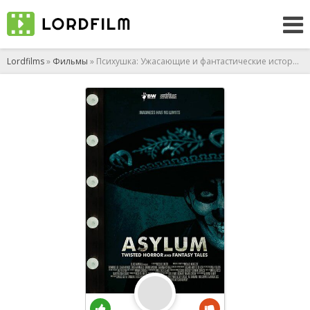
Lordfilms
»
Фильмы
» Психушка: Ужасающие и фантастические истории