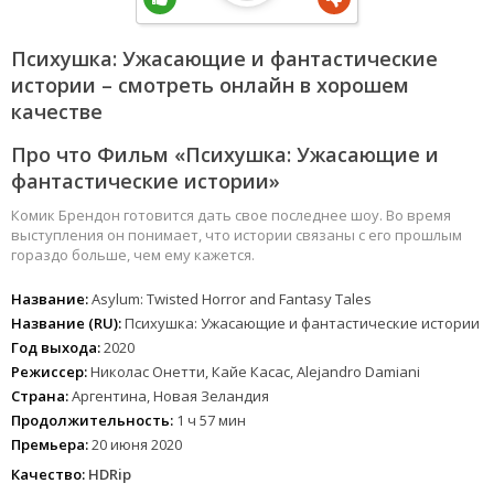
Психушка: Ужасающие и фантастические
истории – смотреть онлайн в хорошем
качестве
Про что Фильм «Психушка: Ужасающие и
фантастические истории»
Комик Брендон готовится дать свое последнее шоу. Во время
выступления он понимает, что истории связаны с его прошлым
гораздо больше, чем ему кажется.
Название:
Asylum: Twisted Horror and Fantasy Tales
Название (RU):
Психушка: Ужасающие и фантастические истории
Год выхода:
2020
Режиссер:
Николас Онетти, Кайе Касас, Alejandro Damiani
Страна:
Аргентина, Новая Зеландия
Продолжительность:
1 ч 57 мин
Премьера:
20 июня 2020
Качество:
HDRip