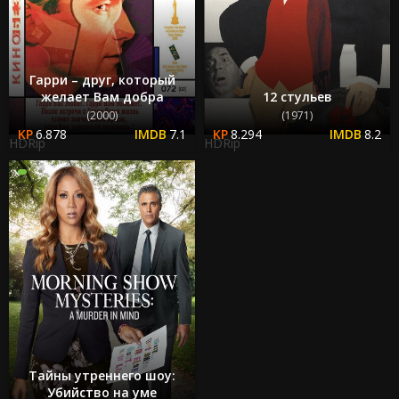
Гарри – друг, который
желает Вам добра
12 стульев
(2000)
(1971)
6.878
7.1
8.294
8.2
HDRip
HDRip
Тайны утреннего шоу:
Убийство на уме