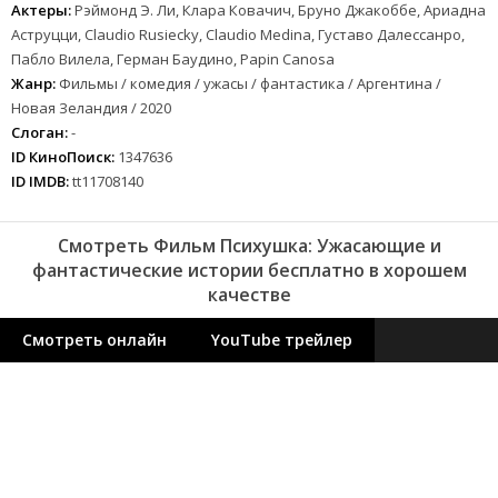
Актеры:
Рэймонд Э. Ли, Клара Ковачич, Бруно Джакоббе, Ариадна
Аструцци, Claudio Rusiecky, Claudio Medina, Густаво Далессанро,
Пабло Вилела, Герман Баудино, Papin Canosa
Жанр:
Фильмы / комедия / ужасы / фантастика / Аргентина /
Новая Зеландия / 2020
Слоган:
-
ID КиноПоиск:
1347636
ID IMDB:
tt11708140
Смотреть Фильм Психушка: Ужасающие и
фантастические истории бесплатно в хорошем
качестве
Смотреть онлайн
YouTube трейлер