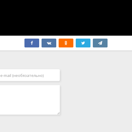
Швеция
2005
Эстония
2006
ЮАР
2007
Югославия
2008
Япония
2009
Бутан
2010
2011
2012
2013
2014
2015
2016
2017
2018
2019
2020
2021