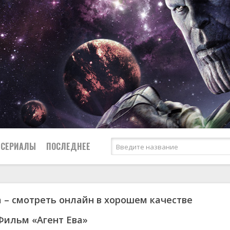
СЕРИАЛЫ
ПОСЛЕДНЕЕ
а – смотреть онлайн в хорошем качестве
я
биография
Россия
Австралия
1950
1974
боевик
США
Аргентина
1951
1983
Фильм «Агент Ева»