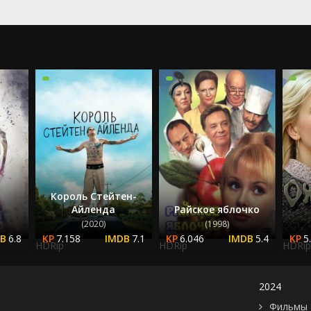
2022
2023
2024
2025
Король Стейтен-
Айленда
Райское яблочко
(2020)
(1998)
6.8
7.158
7.1
6.046
5.4
5
HDRip
HDRip
HDRip
2024
Фильмы 