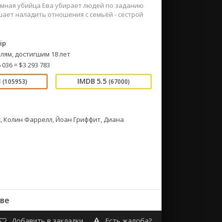
ёмная убийца Ева убирает людей по заданию
шает наладить отношения с семьёй - сестрой
ip
лям, достигшим 18 лет
 036 = $3 293 783
3
5.5
(105953)
(67000)
, Колин Фаррелл, Йоан Гриффит, Диана
тве
Добавить в закладки
Есть жалоба?