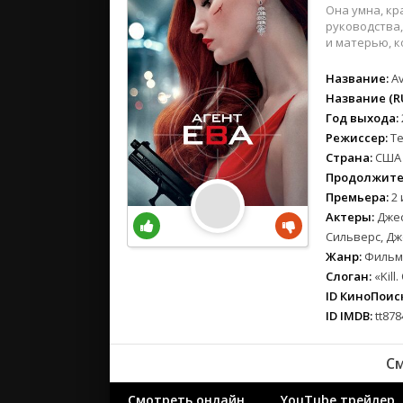
вестерн
Она умна, кр
военный
руководства,
и матерью, к
детектив
детский
Название:
A
для взрос
Название (RU
Год выхода:
документ
Режиссер:
Т
история
Страна:
США
драма
Продолжите
комедия
Премьера:
2 
коротком
Актеры:
Джес
криминал
Сильверс, Дж
Жанр:
Фильмы
мелодрам
Слоган:
«Kill.
музыка
ID КиноПоиск
мюзикл
ID IMDB:
tt878
приключе
семейный
См
спорт
Смотреть онлайн
YouTube трейлер
триллер