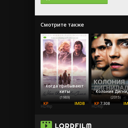
Смотрите также
Когда прибывают
киты
Колония Дигни
(1989)
(2015)
7.308
HDRip
HDRip