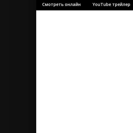
Смотреть онлайн
YouTube трейлер
ужасы
фантасти
фильм-ну
фэнтези