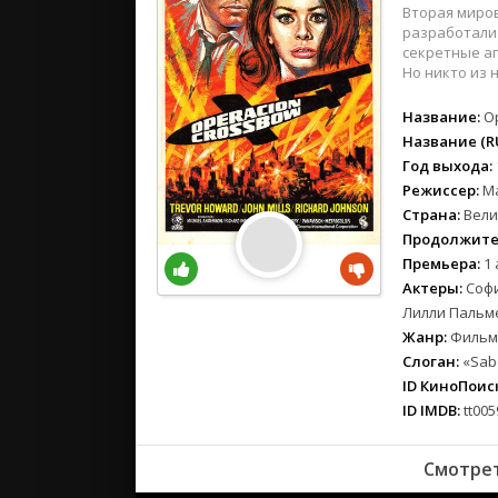
вестерн
Вторая миро
военный
разработали
секретные аг
детектив
Но никто из 
детский
Название:
O
для взрос
Название (RU
документ
Год выхода:
история
Режиссер:
М
драма
Страна:
Вели
комедия
Продолжите
коротком
Премьера:
1 
Актеры:
Софи
криминал
Лилли Пальм
мелодрам
Жанр:
Фильмы
музыка
Слоган:
«Sabo
мюзикл
ID КиноПоиск
приключе
ID IMDB:
tt005
семейный
спорт
Смотрет
триллер