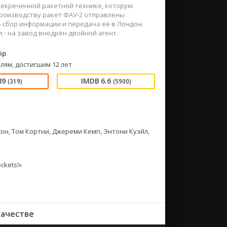
секреченной ракетной технике, которую
роизводству ракет ФАУ-2 отправлены
 сбор информации и передача её в Лондон.
 - на завод внедрён двойной агент.
ip
лям, достигшим 12 лет
89
6.6
(319)
(5900)
он, Том Кортни, Джереми Кемп, Энтони Куэйл,
ckets!»
качестве