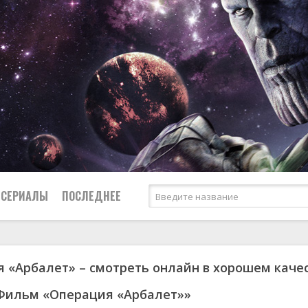
СЕРИАЛЫ
ПОСЛЕДНЕЕ
 «Арбалет» – смотреть онлайн в хорошем каче
я
биография
Россия
Австралия
1950
1974
боевик
США
Аргентина
1951
1983
Фильм «Операция «Арбалет»»