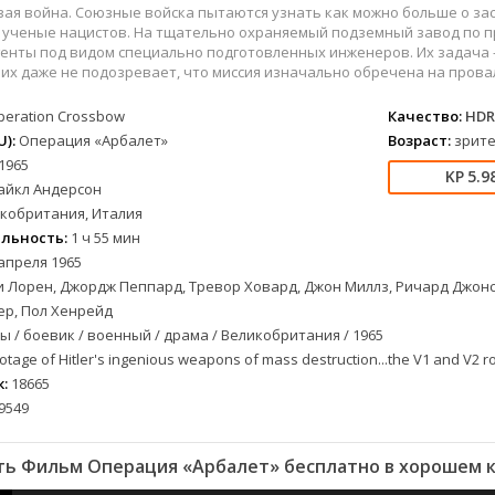
военный
СССР
Беларусь
1953
1989
вая война. Союзные войска пытаются узнать как можно больше о за
детектив
Австралия
Бельгия
1954
1990
 ученые нацистов. На тщательно охраняемый подземный завод по п
енты под видом специально подготовленных инженеров. Их задача -
документальный
Австрия
Бразилия
1955
1991
них даже не подозревает, что миссия изначально обречена на провал
драма
Алжир
Великобритания
1956
1993
peration Crossbow
Качество:
HDR
лых
история
Аргентина
Венгрия
1957
1996
):
Операция «Арбалет»
Возраст:
зрите
альный
комедия
Армения
Германия
1958
1997
1965
короткометражка
Багамы
Греция
1959
1998
5.9
айкл Андерсон
криминал
Беларусь
Египет
1960
2000
кобритания, Италия
мелодрама
Бельгия
Канада
1961
2001
льность:
1 ч 55 мин
етражка
мюзикл
Болгария
Китай
1962
2002
апреля 1965
 Лорен, Джордж Пеппард, Тревор Ховард, Джон Миллз, Ричард Джонс
приключения
Бразилия
Корея Южная
1963
2003
ер, Пол Хенрейд
а
семейный
Великобритания
Мексика
1964
2004
 / боевик / военный / драма / Великобритания / 1965
спорт
Венгрия
Нидерланды
1965
2005
tage of Hitler's ingenious weapons of mass destruction...the V1 and V2 ro
триллер
Германия (ФРГ)
Польша
1966
2006
:
18665
ния
ужасы
Гонконг
Таиланд
1967
2007
9549
фантастика
Греция
Тайвань
1968
2009
фэнтези
Дания
Турция
1969
2010
ь Фильм Операция «Арбалет» бесплатно в хорошем 
музыка
Доминикана
Финляндия
1970
2011