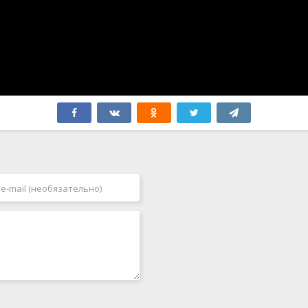
Швеция
2005
Эстония
2006
ЮАР
2007
Югославия
2008
Япония
2009
Бутан
2010
2011
2012
2013
2014
2015
2016
2017
2018
2019
2020
2021