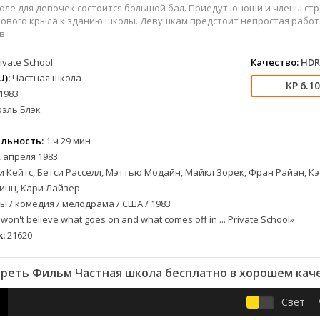
военный
СССР
Беларусь
1953
1989
оле для девочек состоится большой бал. Приедут юноши и члены с
детектив
Австралия
Бельгия
1954
1990
ового крыла к зданию школы. Девушкам предстоит непростая работ
в.
документальный
Австрия
Бразилия
1955
1991
драма
Алжир
Великобритания
1956
1993
ivate School
Качество:
HDR
лых
история
Аргентина
Венгрия
1957
1996
):
Частная школа
6.1
1983
альный
комедия
Армения
Германия
1958
1997
оэль Блэк
короткометражка
Багамы
Греция
1959
1998
криминал
Беларусь
Египет
1960
2000
льность:
1 ч 29 мин
мелодрама
Бельгия
Канада
1961
2001
 апреля 1983
етражка
мюзикл
Болгария
Китай
1962
2002
 Кейтс, Бетси Расселл, Мэттью Модайн, Майкл Зорек, Фран Райан, Кэ
приключения
Бразилия
Корея Южная
1963
2003
инц, Кари Лайзер
 / комедия / мелодрама / США / 1983
а
семейный
Великобритания
Мексика
1964
2004
won't believe what goes on and what comes off in ... Private School»
спорт
Венгрия
Нидерланды
1965
2005
:
21620
триллер
Германия (ФРГ)
Польша
1966
2006
ния
ужасы
Гонконг
Таиланд
1967
2007
реть Фильм Частная школа бесплатно в хорошем кач
фантастика
Греция
Тайвань
1968
2009
фэнтези
Дания
Турция
1969
2010
Свет
музыка
Доминикана
Финляндия
1970
2011