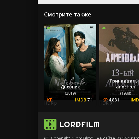
Смотрите также
Тринадцаты
Дневник
апостол
(2019)
(1988)
7.1
4.881
HDRip
HDRip
(C) Copyright "LordFilm" - на сайте 32.564 