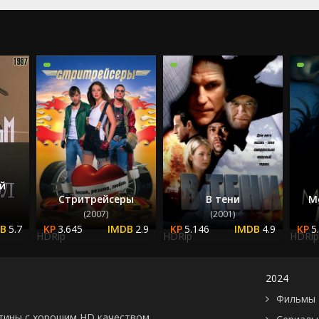
2022
2023
2024
2025
й
Стритрейсеры
В тени
М
(2007)
(2001)
5.7
3.645
2.9
5.146
4.9
5
HDRip
HDRip
HDRip
2024
Фильмы 
картины с хорошим HD качеством.