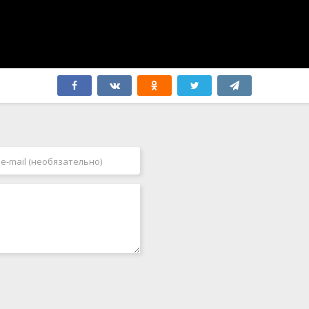
Швеция
2005
Эстония
2006
ЮАР
2007
Югославия
2008
Япония
2009
Бутан
2010
2011
2012
2013
2014
2015
2016
2017
2018
2019
2020
2021