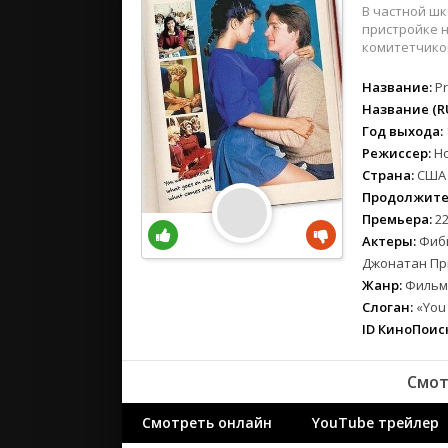
вестерн
В частной шк
военный
пристройке н
комитетчико
детектив
детский
Название:
Pr
для взрос
Название (RU
Год выхода:
документ
Режиссер:
Н
история
Страна:
США
драма
Продолжите
комедия
Премьера:
22
коротком
Актеры:
Фиби
криминал
Джонатан Пр
Жанр:
Фильмы
мелодрам
Слоган:
«You 
музыка
ID КиноПоиск
мюзикл
приключе
Смот
семейный
спорт
Смотреть онлайн
YouTube трейлер
триллер