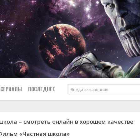
СЕРИАЛЫ
ПОСЛЕДНЕЕ
школа – смотреть онлайн в хорошем качестве
я
биография
Россия
Австралия
1950
1974
боевик
США
Аргентина
1951
1983
Фильм «Частная школа»