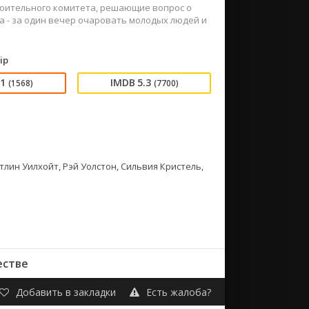
троительного комитета, решающие вопрос о
а - за один вечер очаровать молодых людей и
ip
01
5.3
(1568)
(7700)
тлин Уилхойт, Рэй Уолстон, Сильвия Кристель,
естве
Добавить в закладки
Есть жалоба?