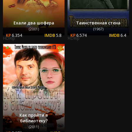
Ехали два шофера
Таинственная стена
(2001)
(1967)
6.354
5.8
6.574
6.4
HDRip
HDRip
Как пройти в
библиотеку?
(2011)