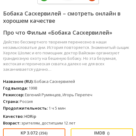
Бобака Саскервилей – смотреть онлайн в
хорошем качестве
Про что Фильм «Бобака Саскервилей»
Действо бессмертного творения перенесено в наши
незамысловатые дни. История повторяется. Знаменитый сыщик
Херлок Шолмс и его помощник доктор Вайсман организуют
грандиозную охоту на бешеную Бобаку. Но эта безумная,
жестокая и героическая схватка далеко не для всех
заканчивается удачно…
Название (RU):
Бобака Саскервилей
Год выхода:
1998
Режиссер:
Евгений Румянцев, Игорь Перепеч
Страна:
Россия
Продолжительность:
1 ч 5 мин
Качество:
HDRip
Возраст:
зрителям, достигшим 12 лет
3.072
(356)
()