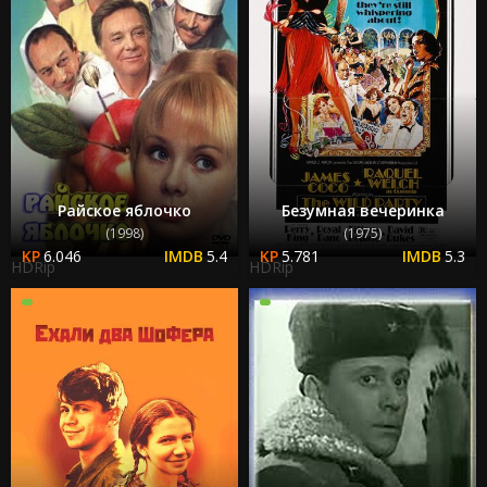
Райское яблочко
Безумная вечеринка
(1998)
(1975)
6.046
5.4
5.781
5.3
HDRip
HDRip