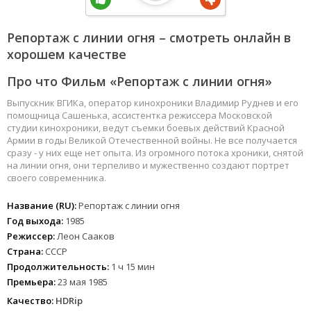
Репортаж с линии огня – смотреть онлайн в
хорошем качестве
Про что Фильм «Репортаж с линии огня»
Выпускник ВГИКа, оператор кинохроники Владимир Руднев и его
помощница Сашенька, ассистентка режиссера Московской
студии кинохроники, ведут съемки боевых действий Красной
Армии в годы Великой Отечественной войны. Не все получается
сразу - у них еще нет опыта. Из огромного потока хроники, снятой
на линии огня, они терпеливо и мужественно создают портрет
своего современника.
Название (RU):
Репортаж с линии огня
Год выхода:
1985
Режиссер:
Леон Сааков
Страна:
СССР
Продолжительность:
1 ч 15 мин
Премьера:
23 мая 1985
Качество:
HDRip