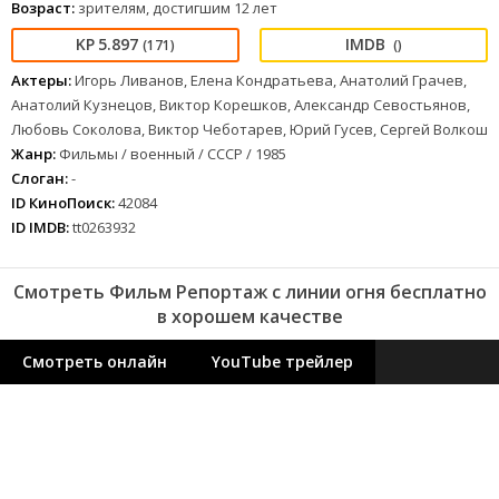
Возраст:
зрителям, достигшим 12 лет
5.897
(171)
()
Актеры:
Игорь Ливанов, Елена Кондратьева, Анатолий Грачев,
Анатолий Кузнецов, Виктор Корешков, Александр Севостьянов,
Любовь Соколова, Виктор Чеботарев, Юрий Гусев, Сергей Волкош
Жанр:
Фильмы / военный / СССР / 1985
Слоган:
-
ID КиноПоиск:
42084
ID IMDB:
tt0263932
Смотреть Фильм Репортаж с линии огня бесплатно
в хорошем качестве
Смотреть онлайн
YouTube трейлер