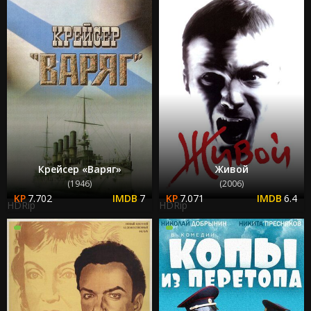
Крейсер «Варяг»
Живой
(1946)
(2006)
7.702
7
7.071
6.4
HDRip
HDRip