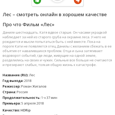
Лес – смотреть онлайн в хорошем качестве
Про что Фильм «Лес»
Даниле шестнадцать. Катя вдвое старше. Он часами украдкой
наблюдает за ней из старого сруба на окраине леса. У него не
рождается и мысли попытаться быть с ней вместе. Пока на
пороге Кати не появляется отец Данилы с желанием сбежать в ее
объятия от навалившихся проблем. Отца и сына затягивает
водоворот событий, где люди, живущие на одной земле,
разделились на своих и чужих. Сильные все больше не считаются
и презирают слабых, толкая общую жизнь к катастрофе.
Название (RU):
Лес
Год выхода:
2018
Режиссер:
Роман Жигалов
Страна:
Россия
Продолжительность:
1 ч 37 мин
Премьера:
5 апреля 2018
Качество:
HDRip