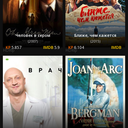
Человек в сером
Ближе, чем кажется
(2007)
(2015)
5.857
5.9
6.104
HDRip
HDRip