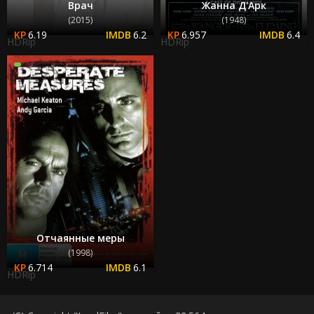
Врач
Жанна Д'Арк
(2015)
(1948)
6.19
6.2
6.957
6.4
HDRip
HDRip
Отчаянные меры
(1998)
6.714
6.1
HDRip