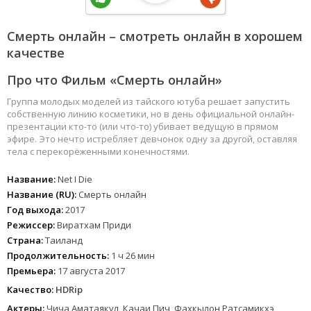
Смерть онлайн – смотреть онлайн в хорошем
качестве
Про что Фильм «Смерть онлайн»
Группа молодых моделей из тайского ютуба решает запустить
собственную линию косметики, но в день официальной онлайн-
презентации кто-то (или что-то) убивает ведущую в прямом
эфире. Это нечто истребляет девчонок одну за другой, оставляя
тела с перекорёженными конечностями.
Название:
Net I Die
Название (RU):
Смерть онлайн
Год выхода:
2017
Режиссер:
Виратхам Приди
Страна:
Таиланд
Продолжительность:
1 ч 26 мин
Премьера:
17 августа 2017
Качество:
HDRip
Актеры:
Чича Аматаякул, Качаи Пич, Фахкылон Ратсамикхэ,