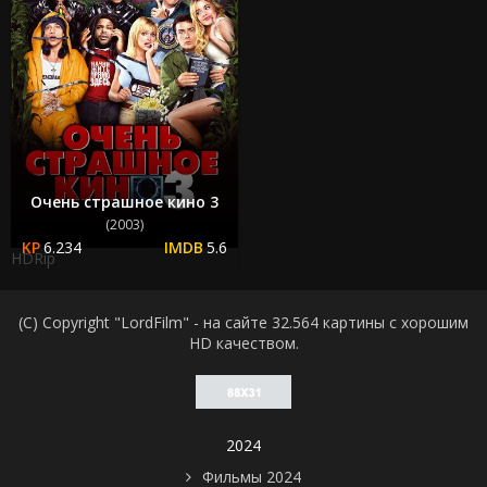
Очень страшное кино 3
(2003)
6.234
5.6
HDRip
(C) Copyright "LordFilm" - на сайте 32.564 картины с хорошим
HD качеством.
2024
Фильмы 2024