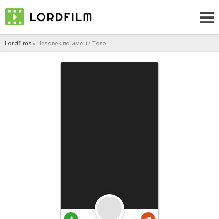
Lordfilms
» Человек по имени Того