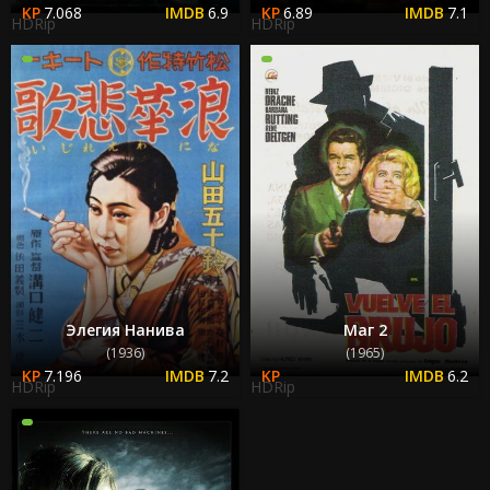
7.068
6.9
6.89
7.1
HDRip
HDRip
Элегия Нанива
Маг 2
(1936)
(1965)
7.196
7.2
6.2
HDRip
HDRip