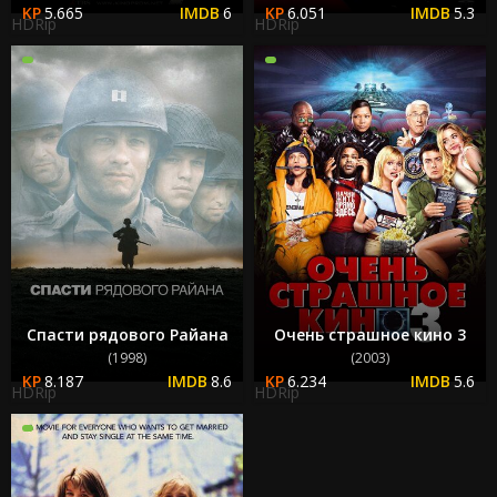
5.665
6
6.051
5.3
HDRip
HDRip
Спасти рядового Райана
Очень страшное кино 3
(1998)
(2003)
8.187
8.6
6.234
5.6
HDRip
HDRip