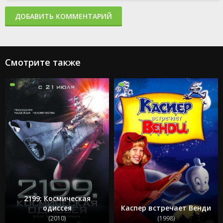
ДОБАВИТЬ КОММЕНТАРИЙ
Смотрите также
2199: Космическая
одиссея
Каспер встречает Венди
(2010)
(1998)