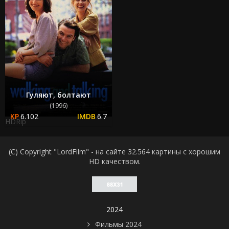
Гуляют, болтают
(1996)
6.102
6.7
HDRip
(C) Copyright "LordFilm" - на сайте 32.564 картины с хорошим
HD качеством.
2024
Фильмы 2024