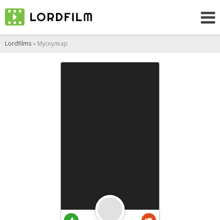
Lordfilms
» Мускулкар