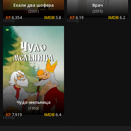
Ехали два шофера
Врач
(2001)
(2015)
6.354
5.8
6.19
6.2
HDRip
HDRip
Чудо-мельница
(1950)
7.919
6.4
HDRip