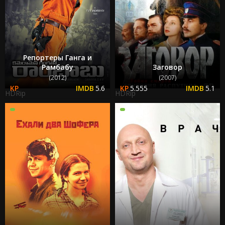
Репортеры Ганга и
Рамбабу
Заговор
(2012)
(2007)
5.6
5.555
5.1
HDRip
HDRip