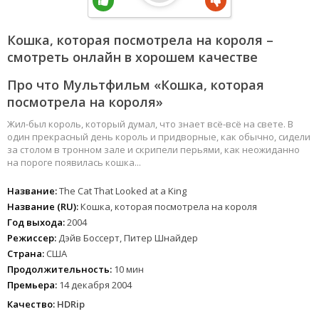
Кошка, которая посмотрела на короля –
смотреть онлайн в хорошем качестве
Про что Мультфильм «Кошка, которая
посмотрела на короля»
Жил-был король, который думал, что знает всё-всё на свете. В
один прекрасный день король и придворные, как обычно, сидели
за столом в тронном зале и скрипели перьями, как неожиданно
на пороге появилась кошка...
Название:
The Cat That Looked at a King
Название (RU):
Кошка, которая посмотрела на короля
Год выхода:
2004
Режиссер:
Дэйв Боссерт, Питер Шнайдер
Страна:
США
Продолжительность:
10 мин
Премьера:
14 декабря 2004
Качество:
HDRip