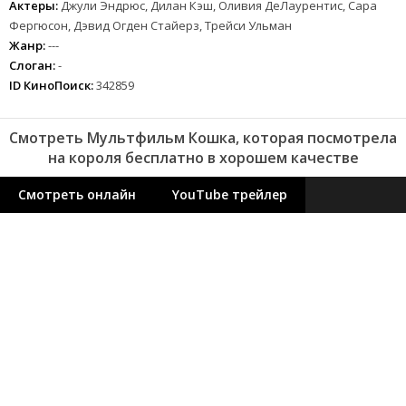
Актеры:
Джули Эндрюс, Дилан Кэш, Оливия ДеЛаурентис, Сара
Фергюсон, Дэвид Огден Стайерз, Трейси Ульман
Жанр:
---
Слоган:
-
ID КиноПоиск:
342859
Смотреть Мультфильм Кошка, которая посмотрела
на короля бесплатно в хорошем качестве
Смотреть онлайн
YouTube трейлер