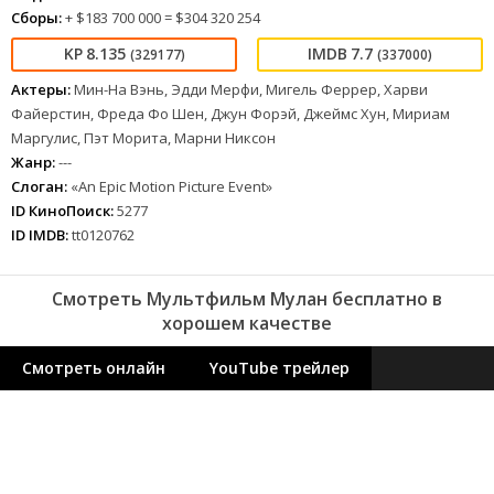
Сборы:
+ $183 700 000 = $304 320 254
8.135
7.7
(329177)
(337000)
Актеры:
Мин-На Вэнь, Эдди Мерфи, Мигель Феррер, Харви
Файерстин, Фреда Фо Шен, Джун Форэй, Джеймс Хун, Мириам
Маргулис, Пэт Морита, Марни Никсон
Жанр:
---
Слоган:
«An Epic Motion Picture Event»
ID КиноПоиск:
5277
ID IMDB:
tt0120762
Смотреть Мультфильм Мулан бесплатно в
хорошем качестве
Смотреть онлайн
YouTube трейлер