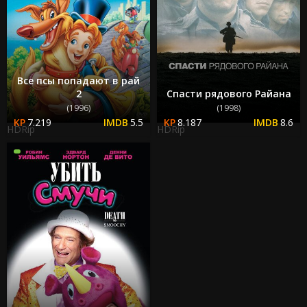
Все псы попадают в рай
2
Спасти рядового Райана
(1996)
(1998)
7.219
5.5
8.187
8.6
HDRip
HDRip