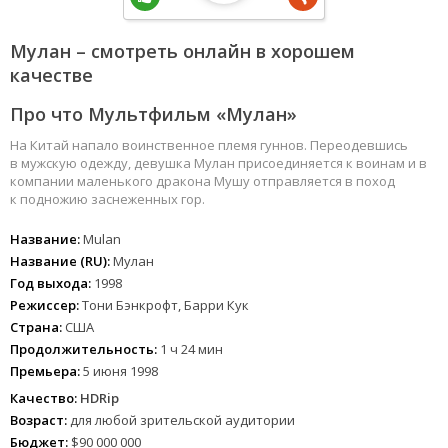
Мулан – смотреть онлайн в хорошем
качестве
Про что Мультфильм «Мулан»
На Китай напало воинственное племя гуннов. Переодевшись
в мужскую одежду, девушка Мулан присоединяется к воинам и в
компании маленького дракона Мушу отправляется в поход
к подножию заснеженных гор.
Название:
Mulan
Название (RU):
Мулан
Год выхода:
1998
Режиссер:
Тони Бэнкрофт, Барри Кук
Страна:
США
Продолжительность:
1 ч 24 мин
Премьера:
5 июня 1998
Качество:
HDRip
Возраст:
для любой зрительской аудитории
Бюджет:
$90 000 000