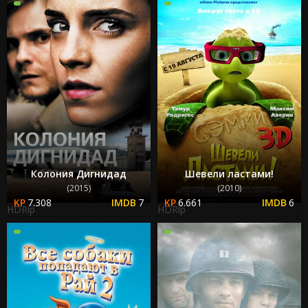
Колония Дигнидад
Шевели ластами!
(2015)
(2010)
7.308
7
6.661
6
HDRip
HDRip